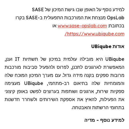
SASE
למידע נוסף על האופן שבו גישת המיכון של
רו
בק
SASE
מנצחת את המורכבות התפעולית ב-
OpsLab
או
www.sase-opslab.com
:
בכתובת
https://www.ubiqube.com/
UBiqube
אודות
וענן,
IT
היא מובילה עולמית במיכון של תשתיות
UBiqube
המאפשרת לארגונים לתכנן, לפרוס ולהפעיל סביבות מורכבות
מרובות ספקים בקנה מידה גדול. עם מערך המיכון המוכח שלה
מעצימה
UBiqube
והמומחיות שלה בתיאום רב-מתחמי,
ספקיות שירות, ארגונים ושותפות בערוצים לפשט באופן קיצוני
את הפעילות, להאיץ את אספקת השירותים ולשחרר חדשנות
בתחומי הרשתות והאבטחה.
למידע נוסף - מדיה