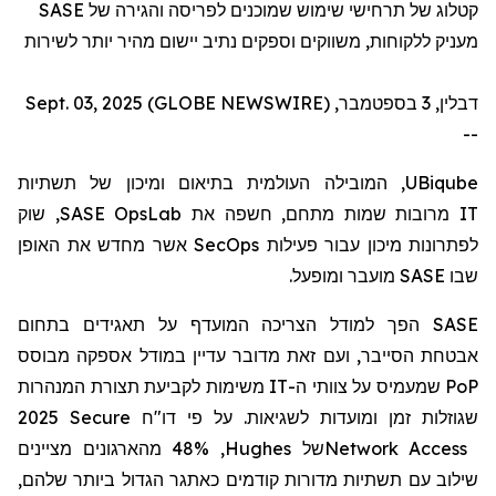
SASE
קטלוג של תרחישי שימוש שמוכנים לפריסה והגירה של
מעניק ללקוחות, משווקים וספקים נתיב יישום מהיר יותר לשירות
דבלין, 3 בספטמבר, Sept. 03, 2025 (GLOBE NEWSWIRE)
--
, המובילה העולמית בתיאום ומיכון של תשתיות
UBiqube
, שוק
SASE OpsLab
מרובות שמות מתחם, חשפה את
IT
אשר מחדש את האופן
SecOps
לפתרונות מיכון עבור פעילות
מועבר ומופעל.
SASE
שבו
הפך למודל הצריכה המועדף על תאגידים בתחום
SASE
אבטחת הסייבר, ועם זאת מדובר עדיין במודל אספקה
מבוסס
משימות לקביעת תצורת המנהרות
IT
שמעמיס על צוותי ה-
PoP
2025 Secure
דו"ח
שגוזלות זמן ומועדות לשגיאות. על פי
, 48% מהארגונים מציינים
Hughes
של
Network Access
שילוב עם תשתיות מדורות קודמים כאתגר הגדול ביותר שלהם,