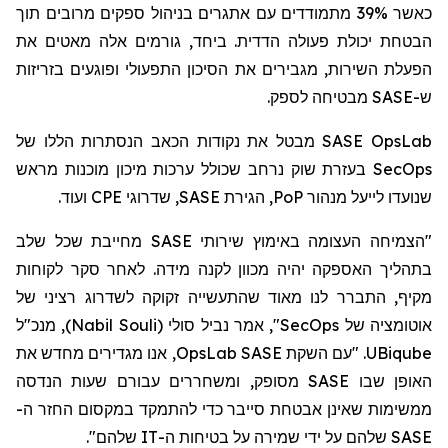
כאשר 39% מתמודדים עם אתגרים בניהול ספקים מרובים תוך
הבטחת יכולת פעולה הדדית. ביחד, גורמים אלה מאטים את
הפעלת השירות, מגבירים את הסיכון התפעולי ופוגעים בזריזות
מבטיחה לספק.
SASE
ש-
מבטל את נקודות הכאב הנסתרות הללו של
SASE OpsLab
בעזרת שוק נרחב שכולל ערכות מיכון מוכנות מראש
SecOps
ועוד.
CPE
, שדרוגי
SASE
, הגירת
PoP
שנועדו לייעל מנהור
"הצמיחה העצומה באימוץ שירותי SASE מחייבת שכל שלב
בתהליך האספקה יהיה מכוון לקנה מידה. לאחר סקר לקוחות
מקיף, התברר לנו מאוד שהתעשייה זקוקה לשדרוג רציני של
, מנכ"ל
)
Nabil Souli
(
סולי
", אמר נביל
SecOps
אוטומציה של
, אנו מגדירים מחדש את
OpsLab
. "עם השקת SASE
UBiqube
האופן שבו SASE מסופק, ומשחררים עבורם שעות הנדסה
ממשימות שאינן אבטחת סייבר כדי להתמקד
במקסום
החזר ה-
SASE שלהם על ידי שמירה על בטיחות ה-IT שלהם".