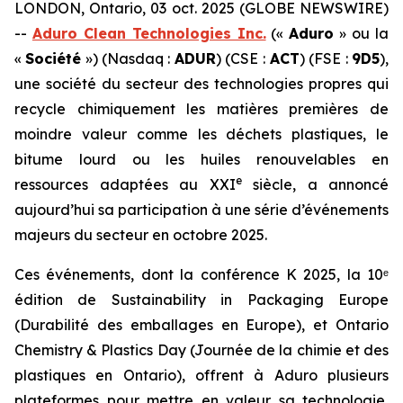
LONDON, Ontario, 03 oct. 2025 (GLOBE NEWSWIRE)
--
Aduro Clean Technologies Inc.
(«
Aduro
» ou la
«
Société
») (Nasdaq :
ADUR
) (CSE :
ACT
) (FSE :
9D5
),
une société du secteur des technologies propres qui
recycle chimiquement les matières premières de
moindre valeur comme les déchets plastiques, le
bitume lourd ou les huiles renouvelables en
e
ressources adaptées au XXI
siècle, a annoncé
aujourd’hui sa participation à une série d’événements
majeurs du secteur en octobre 2025.
Ces événements, dont la conférence K 2025, la 10ᵉ
édition de Sustainability in Packaging Europe
(Durabilité des emballages en Europe), et Ontario
Chemistry & Plastics Day (Journée de la chimie et des
plastiques en Ontario), offrent à Aduro plusieurs
plateformes pour mettre en valeur sa technologie,