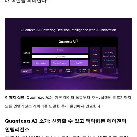
대 혁신을 의미한다.
이미지
설명
:
Quantexa
AI
는
기
본
데이터
통합부터
추론
,
실행에
이르기까지
모든
인텔리전스
레이어를
단일한
통제
환경에서
연결한다
.
Quantexa AI 소개: 신뢰할 수 있고 맥락화된 에이전틱
인텔리전스