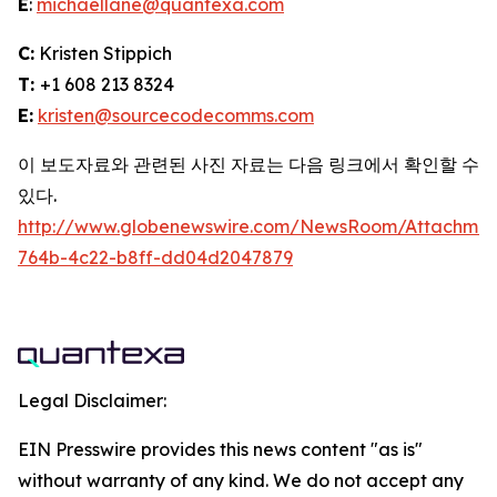
E
:
michaellane@quantexa.com
C:
Kristen Stippich
T:
+1 608 213 8324
E:
kristen@sourcecodecomms.com
이 보도자료와 관련된 사진 자료는 다음 링크에서 확인할 수
있다.
http://www.globenewswire.com/NewsRoom/Attachme
764b-4c22-b8ff-dd04d2047879
Legal Disclaimer:
EIN Presswire provides this news content "as is"
without warranty of any kind. We do not accept any